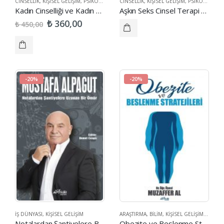
CINSELLIK
,
KIŞISEL GELIŞIM
,
PSIKOLOJI
,
SAĞLIK
CINSELLIK
,
KIŞISEL GELIŞIM
,
PSIKOLOJI
Kadın Cinselliği ve Kadın Cinsel İşlev Bozuklukları
Aşkın Seks Cinsel Terapi Yaklaşımı
₺
360,00
₺
450,00
-20%
-20%
İŞ DÜNYASI
,
KIŞISEL GELIŞIM
ARAŞTIRMA
,
BILIM
,
KIŞISEL GELIŞIM
,
SAĞLIK
Notalardan Şantiyelere Bir Ömür
Obezite ve Beslenme Stratejileri