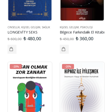
CINSELLIK
,
KIŞISEL GELIŞIM
,
SAĞLIK
KIŞISEL GELIŞIM
,
PSIKOLOJI
LONGEVİTY SEKS
Bilgece Farkındalık El Kitabı
₺
₺
480,00
360,00
₺
₺
600,00
450,00
-20%
-20%