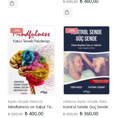
₺
480,00
₺
600,00
-20%
-20%
KIŞISEL GELIŞIM
,
PSIKOLOJI
CINSELLIK
,
KIŞISEL GELIŞIM
,
PSIKOLOJI
,
SA
Mindfulness ve Kabul Temelli Psikoterapi
Kontrol Sende Güç Sende
₺
₺
400,00
360,00
₺
₺
500,00
450,00