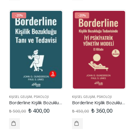
-20%
-20%
KIŞISEL GELIŞIM
,
PSIKOLOJI
KIŞISEL GELIŞIM
,
PSIKOLOJI
Borderline Kişilik Bozukluğu Tanı ve Tedavisi
Borderline Kişilik Bozukluğu Tedavisinde İyi Psikiyatrik Yönetim Modeli El Kitabı
₺
₺
400,00
360,00
₺
₺
500,00
450,00