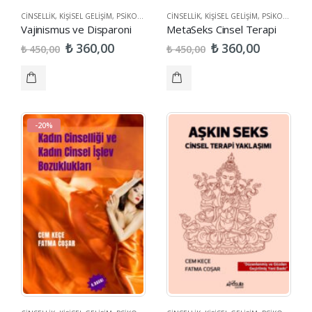
CINSELLIK
,
KIŞISEL GELIŞIM
,
PSIKOLOJI
,
SAĞLIK
CINSELLIK
,
KIŞISEL GELIŞIM
,
PSIKOLOJI
,
SA
Vajinismus ve Disparoni
MetaSeks Cinsel Terapi
₺
₺
360,00
360,00
₺
₺
450,00
450,00
-20%