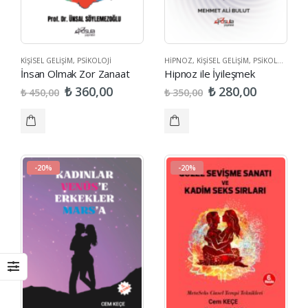
KIŞISEL GELIŞIM
,
PSIKOLOJI
HIPNOZ
,
KIŞISEL GELIŞIM
,
PSIKOLOJI
,
SAĞL
İnsan Olmak Zor Zanaat
Hipnoz ile İyileşmek
₺
₺
360,00
280,00
₺
₺
450,00
350,00
-20%
-20%