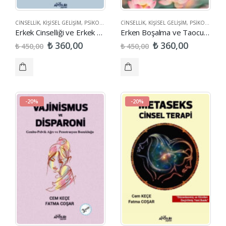
CINSELLIK
,
KIŞISEL GELIŞIM
,
PSIKOLOJI
,
SAĞLIK
CINSELLIK
,
KIŞISEL GELIŞIM
,
PSIKOLOJI
,
SA
Erkek Cinselliği ve Erkek Cinsel İşlev Bozuklukları
Erken Boşalma ve Taocu Seks
₺
₺
360,00
360,00
₺
₺
450,00
450,00
-20%
-20%