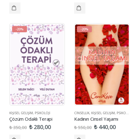
-20%
-20%
KIŞISEL GELIŞIM
,
PSIKOLOJI
CINSELLIK
,
KIŞISEL GELIŞIM
,
PSIKOLOJI
,
SA
Çözüm Odaklı Terapi
Kadının Cinsel Yaşamı
₺
₺
280,00
440,00
₺
₺
350,00
550,00