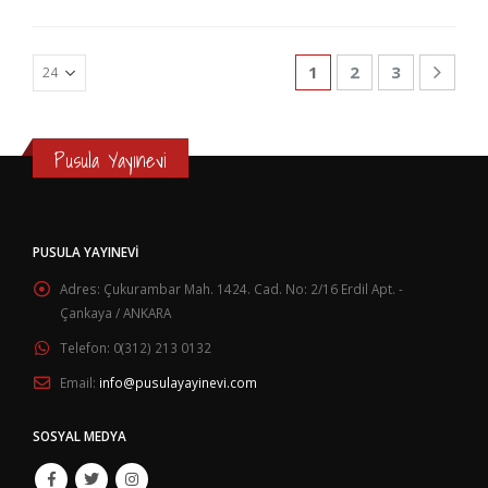
1
2
3
Pusula Yayınevi
PUSULA YAYINEVI
Adres:
Çukurambar Mah. 1424. Cad. No: 2/16 Erdil Apt. -
Çankaya / ANKARA
Telefon:
0(312) 213 0132
Email:
info@pusulayayinevi.com
SOSYAL MEDYA