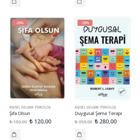
-20%
-20%
KIŞISEL GELIŞIM
,
PSIKOLOJI
KIŞISEL GELIŞIM
,
PSIKOLOJI
Şifa Olsun
Duygusal Şema Terapi
₺
₺
120,00
280,00
₺
₺
150,00
350,00