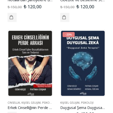
₺
₺
120,00
120,00
₺
₺
150,00
150,00
-20%
CINSELLIK
,
KIŞISEL GELIŞIM
,
PSIKOLOJI
,
SAĞLIK
KIŞISEL GELIŞIM
,
PSIKOLOJI
Erkek Cinselliğinin Perde Arkası
Duygusal Şema Duygusal Zekâ