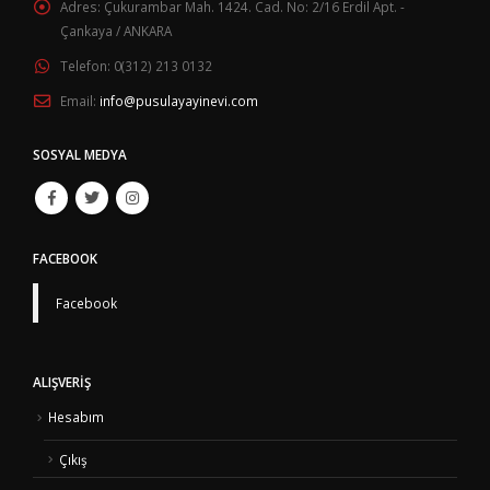
Adres:
Çukurambar Mah. 1424. Cad. No: 2/16 Erdil Apt. -
Çankaya / ANKARA
Telefon:
0(312) 213 0132
Email:
info@pusulayayinevi.com
SOSYAL MEDYA
FACEBOOK
Facebook
ALIŞVERIŞ
Hesabım
Çıkış