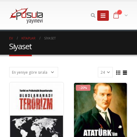
EV
KITAPLAR
SIYASET
Siyaset
-20%