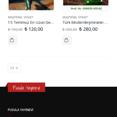
ARAŞTIRMA
,
SIYASET
ARAŞTIRMA
,
SIYASET
15 Temmuz En Uzun Gece
Türk Modernleşmesinin Serencamı
₺
₺
120,00
280,00
₺
₺
150,00
350,00
Pusula Yayınevi
PUSULA YAYINEVI