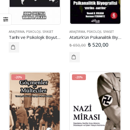
ARAŞTIRMA
,
PSIKOLOJI
,
SIYASET
ARAŞTIRMA
,
PSIKOLOJI
,
SIYASET
Tarihi ve Psikolojik Boyutlarıyla Uluslararası Terörizm
Atatürk’ün Psikanalitik Biyografisi
₺
520,00
₺
650,00
-20%
-20%