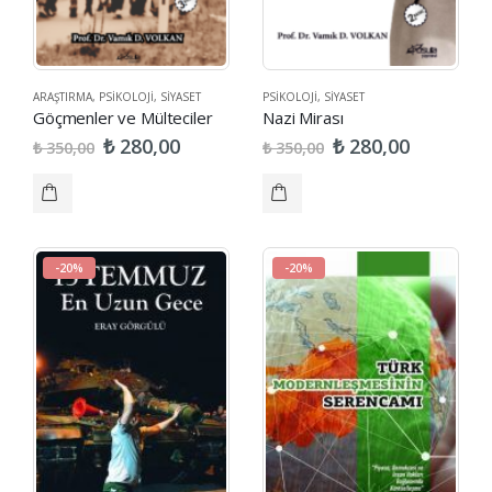
ARAŞTIRMA
,
PSIKOLOJI
,
SIYASET
PSIKOLOJI
,
SIYASET
Göçmenler ve Mülteciler
Nazi Mirası
₺
₺
280,00
280,00
₺
₺
350,00
350,00
-20%
-20%