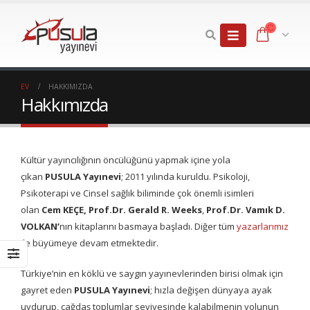
EV
HAKKIMIZDA
Hakkımızda
Kültür yayıncılığının öncülüğünü yapmak içine yola
çıkan
PUSULA Yayınevi
; 2011 yılında kuruldu. Psikoloji,
Psikoterapi ve Cinsel sağlık biliminde çok önemli isimleri
olan
Cem KEÇE, Prof.Dr. Gerald R. Weeks
,
Prof.Dr. Vamık D.
VOLKAN’
nın kitaplarını basmaya başladı. Diğer tüm
yazarlarımız
ile büyümeye devam etmektedir.
Türkiye’nin en köklü ve saygın yayınevlerinden birisi olmak için
gayret eden
PUSULA Yayınevi
; hızla değişen dünyaya ayak
uydurup, çağdaş toplumlar seviyesinde kalabilmenin yolunun