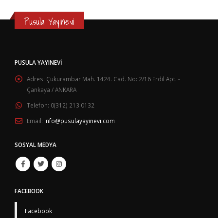
Pusula Yayınevi
PUSULA YAYINEVI
Adres:
Çukurambar Mah. 1424. Cad. No: 2/16 Erdil Apt. -
Çankaya / ANKARA
Telefon:
0(312) 213 0132
Email:
info@pusulayayinevi.com
SOSYAL MEDYA
FACEBOOK
Facebook