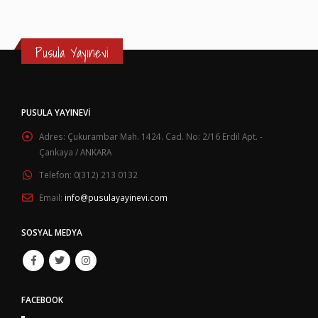
Pusula Yayınevi
PUSULA YAYINEVI
Adres:
Çukurambar Mah. 1424. Cad. No: 2/16 Erdil Apt. -
Çankaya / ANKARA
Telefon:
0(312) 213 0132
Email:
info@pusulayayinevi.com
SOSYAL MEDYA
FACEBOOK