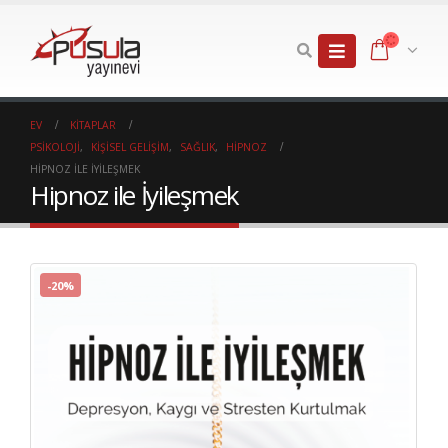
EV
KITAPLAR
PSIKOLOJI
,
KIŞISEL GELIŞIM
,
SAĞLIK
,
HIPNOZ
HIPNOZ ILE İYILEŞMEK
Hipnoz ile İyileşmek
-20%