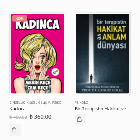
-20%
CINSELLIK
,
KIŞISEL GELIŞIM
,
PSIKOLOJI
,
SAĞLIK
PSIKOLOJI
Kadınca
Bir Terapistin Hakikat ve Anlam Dünyası
₺
360,00
₺
450,00