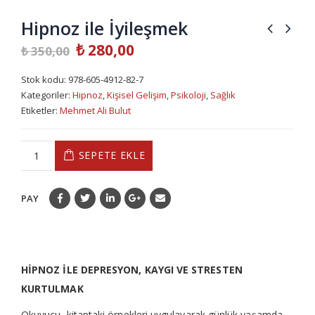
Hipnoz ile İyileşmek
₺
280,00
₺
350,00
Stok kodu:
978-605-4912-82-7
Kategoriler:
Hipnoz
,
Kişisel Gelişim
,
Psikoloji
,
Sağlık
Etiketler:
Mehmet Ali Bulut
SEPETE EKLE
PAY
HİPNOZ İLE DEPRESYON, KAYGI VE STRESTEN
KURTULMAK
Okuyucu, kitaptaki örnekleri uygulayarak günlük yaşamda