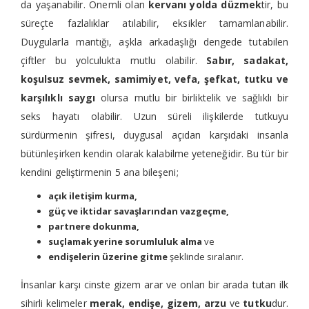
da yaşanabilir. Önemli olan
kervanı yolda düzmek
tir, bu
süreçte fazlalıklar atılabilir, eksikler tamamlanabilir.
Duygularla mantığı, aşkla arkadaşlığı dengede tutabilen
çiftler bu yolculukta mutlu olabilir.
Sabır, sadakat,
koşulsuz sevmek, samimiyet, vefa, şefkat, tutku ve
karşılıklı saygı
olursa mutlu bir birliktelik ve sağlıklı bir
seks hayatı olabilir. Uzun süreli ilişkilerde tutkuyu
sürdürmenin şifresi, duygusal açıdan karşıdaki insanla
bütünleşirken kendin olarak kalabilme yeteneğidir. Bu tür bir
kendini geliştirmenin 5 ana bileşeni;
açık iletişim kurma,
güç ve iktidar savaşlarından vazgeçme,
partnere dokunma,
suçlamak yerine sorumluluk alma
ve
endişelerin üzerine gitme
şeklinde sıralanır.
İnsanlar karşı cinste gizem arar ve onları bir arada tutan ilk
sihirli kelimeler
merak, endişe, gizem, arzu
ve
tutku
dur.