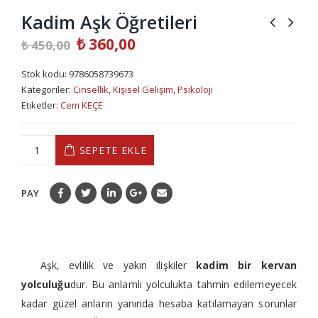
Kadim Aşk Öğretileri
₺
360,00
₺
450,00
Stok kodu:
9786058739673
Kategoriler:
Cinsellik
,
Kişisel Gelişim
,
Psikoloji
Etiketler:
Cem KEÇE
SEPETE EKLE
PAY
Aşk, evlilik ve yakın ilişkiler
kadim bir kervan
yolculuğu
dur. Bu anlamlı yolculukta tahmin edilemeyecek
kadar güzel anların yanında hesaba katılamayan sorunlar