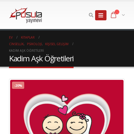
EV
KITAPLAR
CINSELLIK
,
PSIKOLOJI
,
KIŞISEL GELIŞIM
KADIM AŞK ÖĞRETILERI
Kadim Aşk Öğretileri
-20%