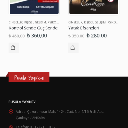
CINSELLIK
,
KIŞISEL GELIŞIM
,
PSIKOLOJI
,
SAĞLIK
CINSELLIK
,
KIŞISEL GELIŞIM
,
PSIKOLOJI
Kontrol Sende Güç Sende
Yatak Efsaneleri
₺
₺
360,00
280,00
₺
₺
450,00
350,00
Pusula Yayınevi
PUSULA YAYINEVI
Adres:
Çukurambar Mah. 1424. Cad. No: 2/16 Erdil Apt. -
Çankaya / ANKARA
Telefon:
0(312) 213 0132