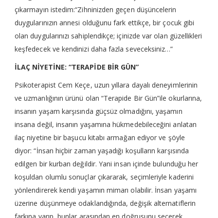
çıkarmayın istedim:“Zihninizden geçen düşüncelerin
duygularınızın annesi olduğunu fark ettikçe, bir çocuk gibi
olan duygularınızı sahiplendikçe; içinizde var olan güzellikleri
keşfedecek ve kendinizi daha fazla seveceksiniz…”
İLAÇ NİYETİNE: “TERAPİDE BİR GÜN”
Psikoterapist Cem Keçe, uzun yıllara dayalı deneyimlerinin
ve uzmanlığının ürünü olan “Terapide Bir Gün”ile okurlarına,
insanın yaşam karşısında güçsüz olmadığını, yaşamın
insana değil, insanın yaşamına hükmedebileceğini anlatan
ilaç niyetine bir başucu kitabı armağan ediyor ve şöyle
diyor: “İnsan hiçbir zaman yaşadığı koşulların karşısında
edilgen bir kurban değildir. Yani insan içinde bulunduğu her
koşuldan olumlu sonuçlar çıkararak, seçimleriyle kaderini
yönlendirerek kendi yaşamın mimarı olabilir. İnsan yaşamı
üzerine düşünmeye odaklandığında, değişik alternatiflerin
farkına varıp, bunlar arasından en doğrusunu seçerek