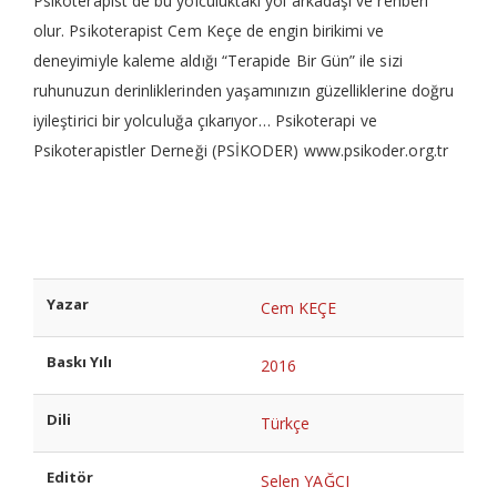
Psikoterapist de bu yolculuktaki yol arkadaşı ve rehberi
olur. Psikoterapist Cem Keçe de engin birikimi ve
deneyimiyle kaleme aldığı “Terapide Bir Gün” ile sizi
ruhunuzun derinliklerinden yaşamınızın güzelliklerine doğru
iyileştirici bir yolculuğa çıkarıyor… Psikoterapi ve
Psikoterapistler Derneği (PSİKODER) www.psikoder.org.tr
Yazar
Cem KEÇE
Baskı Yılı
2016
Dili
Türkçe
Editör
Selen YAĞCI