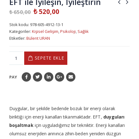
EFT ile İyileşin, İyileştirin
₺
520,00
₺
650,00
Stok kodu:
978-605-4912-13-1
Kategoriler:
Kişisel Gelişim
,
Psikoloji
,
Sağlık
Etiketler:
Bülent URAN
SEPETE EKLE
PAY
Duygular, bir şekilde bedende bozuk bir enerji olarak
biriktiği için enerji kanalları tıkanmaktadır. EFT,
duyguları
boşaltmak
için uyguladığımız bir tekniktir. Enerji kanalları
olumsuz enerjiden arınınca zihin-beden yeniden düzgün