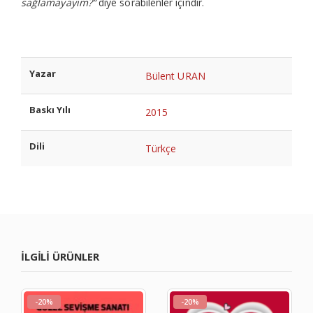
sağlamayayım?”
diye sorabilenler içindir.
Yazar
Bülent URAN
Baskı Yılı
2015
Dili
Türkçe
ILGILI ÜRÜNLER
-20%
-20%