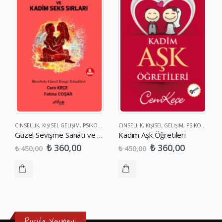
CINSELLIK
,
KIŞISEL GELIŞIM
,
PSIKOLOJI
CINSELLIK
,
KIŞISEL GELIŞIM
,
PSIKOLOJI
Güzel Sevişme Sanatı ve Kadim Seks Sırları
Kadim Aşk Öğretileri
₺
₺
360,00
360,00
₺
₺
450,00
450,00
Pusula Yayınevi