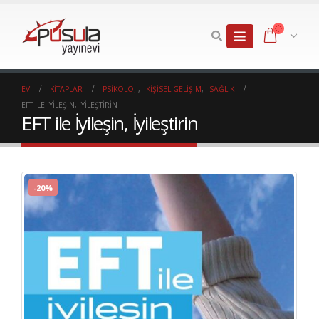
EV
KITAPLAR
PSIKOLOJI
,
KIŞISEL GELIŞIM
,
SAĞLIK
EFT ILE İYILEŞIN, İYILEŞTIRIN
EFT ile İyileşin, İyileştirin
-20%