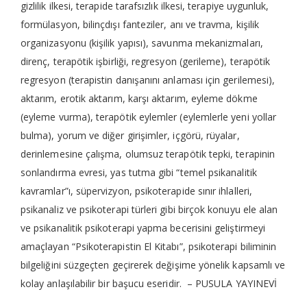
gizlilik ilkesi, terapide tarafsızlık ilkesi, terapiye uygunluk,
formülasyon, bilinçdışı fanteziler, anı ve travma, kişilik
organizasyonu (kişilik yapısı), savunma mekanizmaları,
direnç, terapötik işbirliği, regresyon (gerileme), terapötik
regresyon (terapistin danışanını anlaması için gerilemesi),
aktarım, erotik aktarım, karşı aktarım, eyleme dökme
(eyleme vurma), terapötik eylemler (eylemlerle yeni yollar
bulma), yorum ve diğer girişimler, içgörü, rüyalar,
derinlemesine çalışma, olumsuz terapötik tepki, terapinin
sonlandırma evresi, yas tutma gibi “temel psikanalitik
kavramlar”ı, süpervizyon, psikoterapide sınır ihlalleri,
psikanaliz ve psikoterapi türleri gibi birçok konuyu ele alan
ve psikanalitik psikoterapi yapma becerisini geliştirmeyi
amaçlayan “Psikoterapistin El Kitabı”, psikoterapi biliminin
bilgeliğini süzgeçten geçirerek değişime yönelik kapsamlı ve
kolay anlaşılabilir bir başucu eseridir. – PUSULA YAYINEVİ