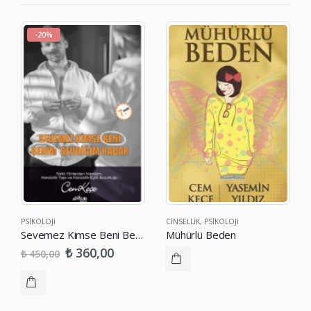
-20%
PSIKOLOJI
CINSELLIK
,
PSIKOLOJI
Sevemez Kimse Beni Benim Sevdiğim Kadar
Mühürlü Beden
₺
360,00
₺
450,00