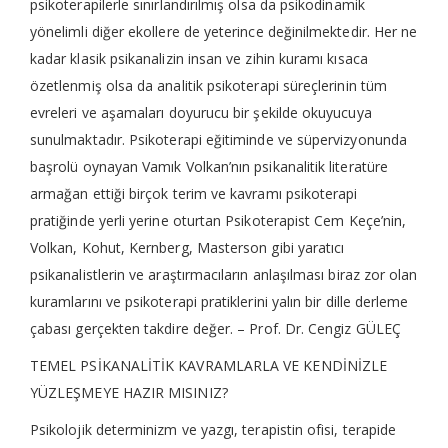
psikoterapilerle sınırlandırılmış olsa da psikodinamik
yönelimli diğer ekollere de yeterince değinilmektedir. Her ne
kadar klasik psikanalizin insan ve zihin kuramı kısaca
özetlenmiş olsa da analitik psikoterapi süreçlerinin tüm
evreleri ve aşamaları doyurucu bir şekilde okuyucuya
sunulmaktadır. Psikoterapi eğitiminde ve süpervizyonunda
başrolü oynayan Vamık Volkan’nın psikanalitik literatüre
armağan ettiği birçok terim ve kavramı psikoterapi
pratiğinde yerli yerine oturtan Psikoterapist Cem Keçe’nin,
Volkan, Kohut, Kernberg, Masterson gibi yaratıcı
psikanalistlerin ve araştırmacıların anlaşılması biraz zor olan
kuramlarını ve psikoterapi pratiklerini yalın bir dille derleme
çabası gerçekten takdire değer. – Prof. Dr. Cengiz GÜLEÇ
TEMEL PSİKANALİTİK KAVRAMLARLA VE KENDİNİZLE
YÜZLEŞMEYE HAZIR MISINIZ?
Psikolojik determinizm ve yazgı, terapistin ofisi, terapide