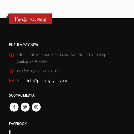
Pusula Yayınevi
PUSULA YAYINEVI
Adres:
Çukurambar Mah. 1424. Cad. No: 2/16 Erdil Apt. -
Çankaya / ANKARA
Telefon:
0(312) 213 0132
Email:
info@pusulayayinevi.com
SOSYAL MEDYA
FACEBOOK