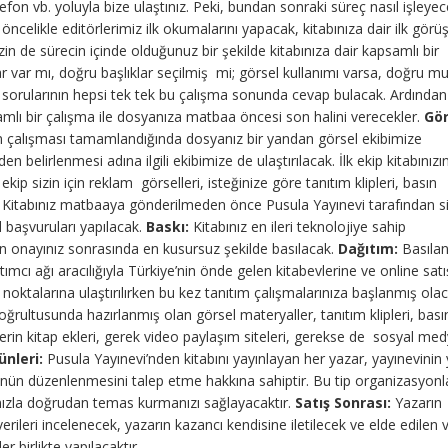
lefon vb. yoluyla bize ulaştınız. Peki, bundan sonraki süreç nasıl işleye
celikle editörlerimiz ilk okumalarını yapacak, kitabınıza dair ilk görüş
zin de sürecin içinde olduğunuz bir şekilde kitabınıza dair kapsamlı bir
r var mı, doğru başlıklar seçilmiş mi; görsel kullanımı varsa, doğru mu
. sorularının hepsi tek tek bu çalışma sonunda cevap bulacak. Ardında
mlı bir çalışma ile dosyanıza matbaa öncesi son halini verecekler.
Gör
in çalışması tamamlandığında dosyanız bir yandan görsel ekibimize
n belirlenmesi adına ilgili ekibimize de ulaştırılacak. İlk ekip kitabınızı
kip sizin için reklam görselleri, isteğinize göre tanıtım klipleri, basın
Kitabınız matbaaya gönderilmeden önce Pusula Yayınevi tarafından si
 başvuruları yapılacak.
Baskı:
Kitabınız en ileri teknolojiye sahip
zin onayınız sonrasında en kusursuz şekilde basılacak.
Dağıtım:
Basıla
ımcı ağı aracılığıyla Türkiye’nin önde gelen kitabevlerine ve online satı
ş noktalarına ulaştırılırken bu kez tanıtım çalışmalarınıza başlanmış olac
z doğrultusunda hazırlanmış olan görsel materyaller, tanıtım klipleri, bası
lerin kitap ekleri, gerek video paylaşım siteleri, gerekse de sosyal me
ünleri:
Pusula Yayınevi’nden kitabını yayınlayan her yazar, yayınevinin y
nünün düzenlenmesini talep etme hakkına sahiptir. Bu tip organizasyon
ınızla doğrudan temas kurmanızı sağlayacaktır.
Satış Sonrası:
Yazarın
 verileri incelenecek, yazarın kazancı kendisine iletilecek ve elde edilen v
r birlikte yapılacaktır.