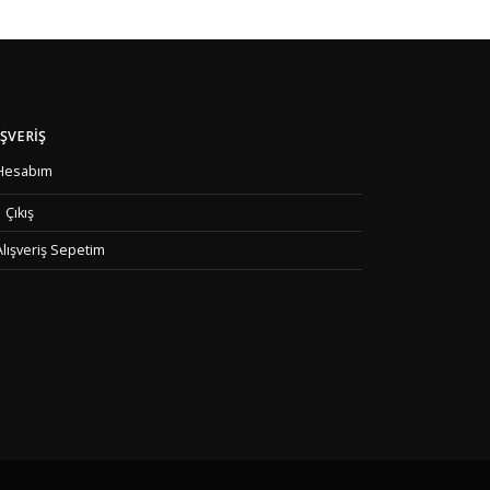
IŞVERIŞ
Hesabım
Çıkış
Alışveriş Sepetim