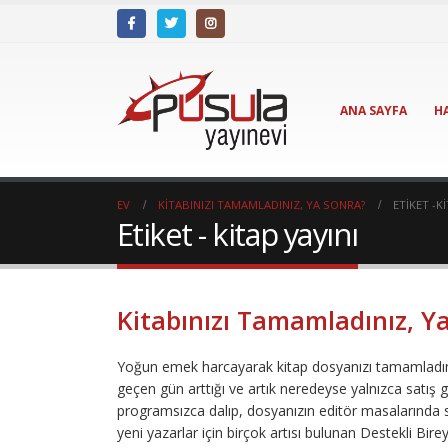
ANA SAYFA
H
EV
KITABINIZI TAMAMLADINIZ, YA SONRA?
ETIKET -
KI
Etiket - kitap yayını
Kitabınızı Tamamladınız, Y
Yoğun emek harcayarak kitap dosyanızı tamamladınız
geçen gün arttığı ve artık neredeyse yalnızca satış ga
programsızca dalıp, dosyanızın editör masalarında sa
yeni yazarlar için birçok artısı bulunan Destekli Bire