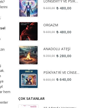
LONGEVİTY VE PSİKOFONKSİYONEL TIP
cek?
lerini
₺
480,00
₺
600,00
;
n
ORGAZM
sel
₺
480,00
₺
600,00
n
ANADOLU ATEŞİ
zin
₺
280,00
₺
350,00
n
ş
ak.
PSİKİYATRİ VE CİNSEL TIP
n
₺
640,00
₺
800,00
dya
ıl
lar hem
ÇOK SATANLAR
eriler