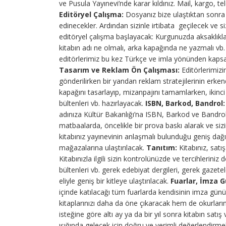
ve Pusula Yayınevi’nde karar kıldınız. Mail, kargo, te
Editöryel Çalışma:
Dosyanız bize ulaştıktan sonra ön
edinecekler. Ardından sizinle irtibata geçilecek ve si
editöryel çalışma başlayacak: Kurgunuzda aksaklıkla
kitabın adı ne olmalı, arka kapağında ne yazmalı vb
editörlerimiz bu kez Türkçe ve imla yönünden kapsa
Tasarım ve Reklam Ön Çalışması:
Editörlerimiz
gönderilirken bir yandan reklam stratejilerinin erkende
kapağını tasarlayıp, mizanpajını tamamlarken, ikinci e
bültenleri vb. hazırlayacak.
ISBN, Barkod, Bandrol:
adınıza Kültür Bakanlığı’na ISBN, Barkod ve Bandrol
matbaalarda, öncelikle bir prova baskı alarak ve si
kitabınız yayınevinin anlaşmalı bulunduğu geniş dağıt
mağazalarına ulaştırılacak.
Tanıtım:
Kitabınız, satı
Kitabınızla ilgili sizin kontrolünüzde ve tercihlerini
bültenleri vb. gerek edebiyat dergileri, gerek gazete
eliyle geniş bir kitleye ulaştırılacak.
Fuarlar, İmza G
içinde katılacağı tüm fuarlarda kendisinin imza gü
kitaplarınızı daha da öne çıkaracak hem de okurlar
isteğine göre altı ay ya da bir yıl sonra kitabın satış
ışığında gelecek için doğru ve verimli değerlendirmele