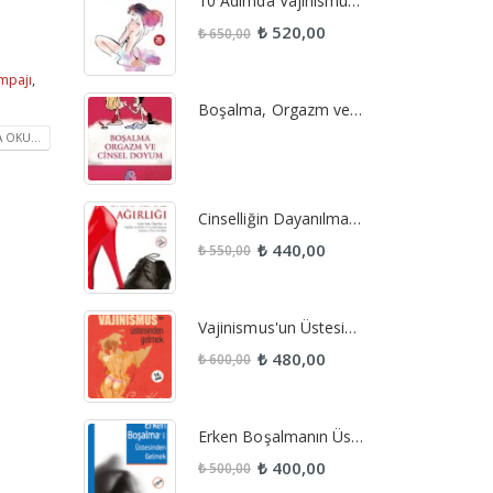
10 Adımda Vajinismus Tedavisi
₺
520,00
₺
650,00
mpajı
,
Boşalma, Orgazm ve Cinsel Doyum
 OKU...
Cinselliğin Dayanılmaz Ağırlığı
₺
440,00
₺
550,00
Vajinismus'un Üstesinden Gelmek
₺
480,00
₺
600,00
Erken Boşalmanın Üstesinden Gelmek
₺
400,00
₺
500,00