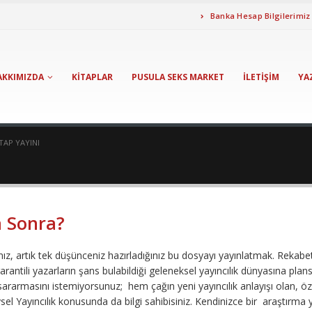
Banka Hesap Bilgilerimiz
AKKIMIZDA
KITAPLAR
PUSULA SEKS MARKET
İLETIŞIM
YA
TAP YAYINI
a Sonra?
, artık tek düşünceniz hazırladığınız bu dosyayı yayınlatmak. Rekabet
rantili yazarların şans bulabildiği geleneksel yayıncılık dünyasına plans
rarmasını istemiyorsunuz; hem çağın yeni yayıncılık anlayışı olan, öze
ysel Yayıncılık konusunda da bilgi sahibisiniz. Kendinizce bir araştırma 