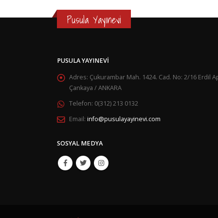
Pusula Yayınevi
PUSULA YAYINEVI
Adres:
Çukurambar Mah. 1424. Cad. No: 2/16 Erdil Ap
Çankaya / ANKARA
Telefon:
0(312) 213 0132
Email:
info@pusulayayinevi.com
SOSYAL MEDYA