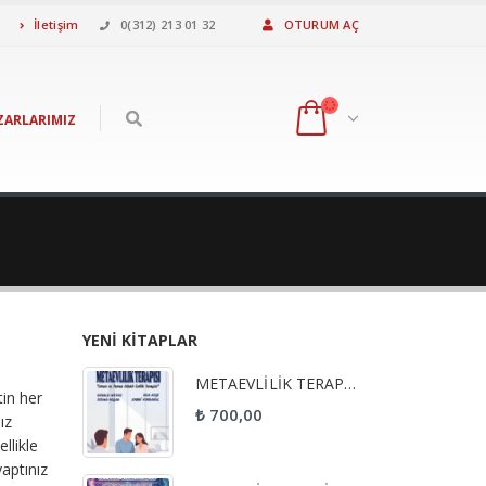
İletişim
0(312) 213 01 32
OTURUM AÇ
ZARLARIMIZ
YENI KITAPLAR
METAEVLİLİK TERAPİSİ
in her
₺
700,00
ız
llikle
yaptınız