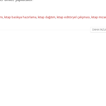
mı
,
kitap baskıya hazırlama
,
kitap dağıtım
,
kitap editöryel çalışması
,
kitap miza
DAHA FAZLA