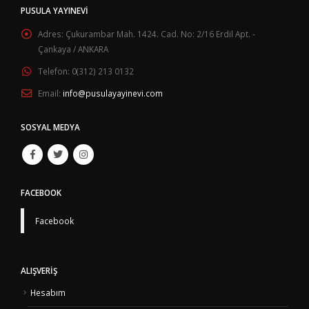
PUSULA YAYINEVI
Adres:
Çukurambar Mah. 1424. Cad. No: 2/16 Erdil Apt. -
Çankaya / ANKARA
Telefon:
0(312) 213 0132
Email:
info@pusulayayinevi.com
SOSYAL MEDYA
FACEBOOK
Facebook
ALIŞVERIŞ
Hesabım