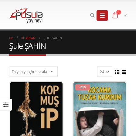
EV
KITAPLAR
ŞULE ŞAHİN
Şule ŞAHİN
-20%