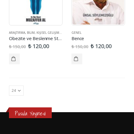
ARAŞTIRMA
,
BILIM
,
KIŞISEL GELIŞIM
,
SAĞLIK
GENEL
Obezite ve Beslenme Stratejileri
Bence
₺
₺
120,00
120,00
₺
₺
150,00
150,00
Pusula Yayınevi