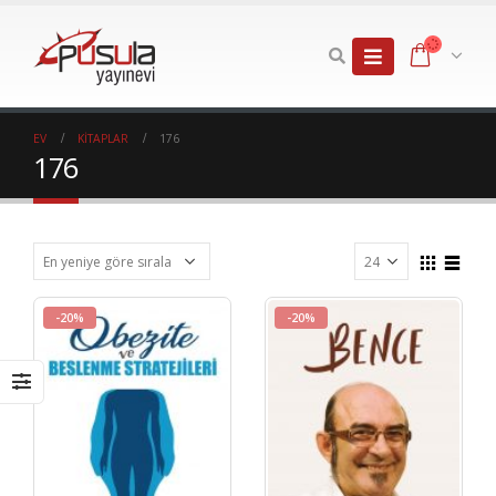
EV
KITAPLAR
176
176
-20%
-20%