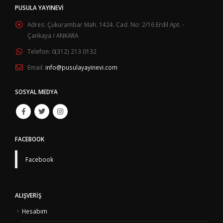
PUSULA YAYINEVI
Adres:
Çukurambar Mah. 1424. Cad. No: 2/16 Erdil Apt. -
Çankaya / ANKARA
Telefon:
0(312) 213 0132
Email:
info@pusulayayinevi.com
SOSYAL MEDYA
FACEBOOK
Facebook
ALIŞVERIŞ
Hesabım